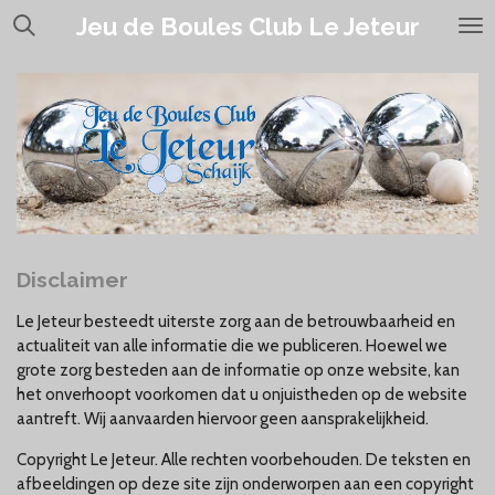
Ga
Jeu de Boules Club Le Jeteur
direct
naar
de
hoofdinhoud
Disclaimer
Le Jeteur besteedt uiterste zorg aan de betrouwbaarheid en
actualiteit van alle informatie die we publiceren. Hoewel we
grote zorg besteden aan de informatie op onze website, kan
het onverhoopt voorkomen dat u onjuistheden op de website
aantreft. Wij aanvaarden hiervoor geen aansprakelijkheid.
Copyright Le Jeteur. Alle rechten voorbehouden. De teksten en
afbeeldingen op deze site zijn onderworpen aan een copyright