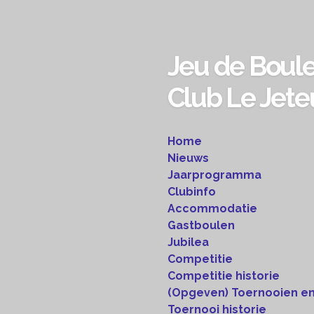
Ga
direct
naar
Jeu de Boul
de
hoofdinhoud
Club Le Jete
Home
Nieuws
Jaarprogramma
Clubinfo
Accommodatie
Gastboulen
Jubilea
Competitie
Competitie historie
(Opgeven) Toernooien en
Toernooi historie