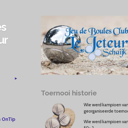
es
ur
Toernooi historie
Wie werd kampioen van 
georganiseerde toerno
 OnTip
Wie werd kampioen van