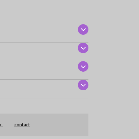
er
contact