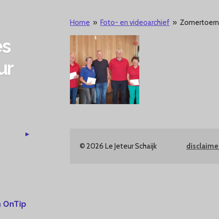
Home
»
Foto- en videoarchief
»
Zomertoern
es
ur
© 2026 Le Jeteur Schaijk
disclaim
 OnTip