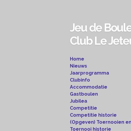
Ga
direct
naar
Jeu de Boul
de
hoofdinhoud
Club Le Jete
Home
Nieuws
Jaarprogramma
Clubinfo
Accommodatie
Gastboulen
Jubilea
Competitie
Competitie historie
(Opgeven) Toernooien en
Toernooi historie