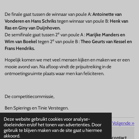
De finale gaat tussen de winnaar van poule A:
Antoinette van
Vonderen en Hans Schriks
tegen winnaar van poule B:
Henk van
Ras en Giny van Duijnhoven.
e
De semifinale gaat tussen 2
van poule A :
Marijke Manders en
e
Wim van Boekel
tegen 2
van poule B :
Theo Geurts van Kessel en
Frans Hendriks.
Hopelijk komen we met veel mensen kijken en maken we er een
mooie avond van.
Na afloop vindt de prijsuitreiking in de
ontmoetingsruimte plaats waar men kan feliciteren.
De competitiecommissie,
Ben Spierings en Tinie Verstegen.
Deze website gebruikt cookies voor analyse-
«
Vorige
Volgende
»
doeleinden en/of het tonen van advertenties. Door
gebruik te blijven maken van de site gaat u hiermee
akkoord.
© 2026 Le Jeteur Schaijk
disclaimer
contact