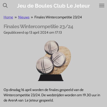
Ga
Jeu de Boules Club Le Jeteur
direct
naar
Home
»
Nieuws
»
Finales Wintercompetitie 23/24
de
Finales Wintercompetitie 23/24
hoofdinhoud
Gepubliceerd op 13 april 2024 om 17:13
Op dinsdag 16 april worden de finales gespeeld van de
Wintercompetitie 23/24.
De wedstrijden worden om 19.30 uur in
de ArenA van Le Jeteur gespeeld.