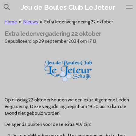
Ga
Jeu de Boules Club Le Jeteur
direct
naar
Home
»
Nieuws
»
Extra ledenvergadering 22 oktober
de
Extra ledenvergadering 22 oktober
hoofdinhoud
Gepubliceerd op 29 september 2024 om 17:12
Op dinsdag 22 oktober houden we een extra Algemene Leden
Vergadering.
Deze vergadering begint om 19.30 uur. Er kan die
avond niet gebould worden!
De agenda punten voor deze extra ALV zijn:
De mogelijkheden om de hal te verwarmen en de kosten