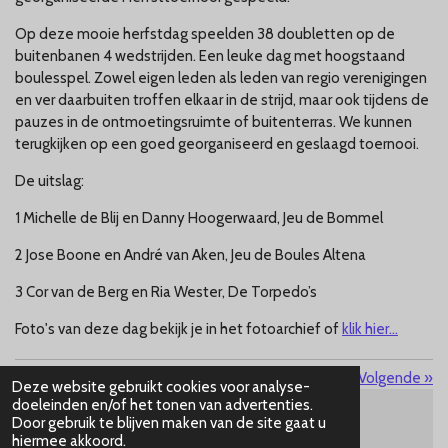
Op deze mooie herfstdag speelden 38 doubletten op de
buitenbanen 4 wedstrijden. Een leuke dag met hoogstaand
boulesspel. Zowel eigen leden als leden van regio verenigingen
en ver daarbuiten troffen elkaar in de strijd, maar ook tijdens de
pauzes in de ontmoetingsruimte of buitenterras. We kunnen
terugkijken op een goed georganiseerd en geslaagd toernooi.
De uitslag:
1 Michelle de Blij en Danny Hoogerwaard, Jeu de Bommel
2 Jose Boone en André van Aken, Jeu de Boules Altena
3 Cor van de Berg en Ria Wester, De Torpedo’s
Foto's van deze dag bekijk je in het fotoarchief of
klik hier...
«
Vorige
Volgende
»
Deze website gebruikt cookies voor analyse-
doeleinden en/of het tonen van advertenties.
Door gebruik te blijven maken van de site gaat u
© 2026 Le Jeteur Schaijk
disclaimer
hiermee akkoord.
contact