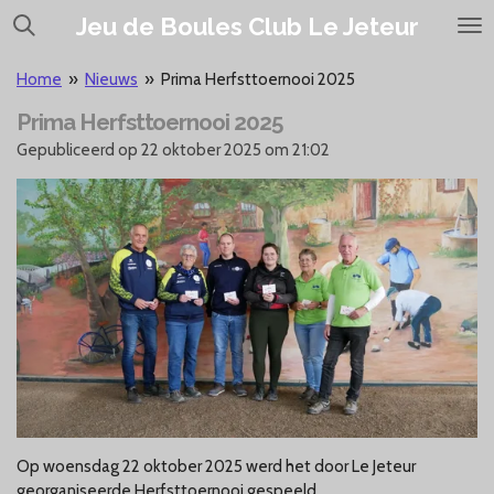
Ga
Jeu de Boules Club Le Jeteur
direct
naar
Home
»
Nieuws
»
Prima Herfsttoernooi 2025
de
Prima Herfsttoernooi 2025
hoofdinhoud
Gepubliceerd op 22 oktober 2025 om 21:02
Op woensdag 22 oktober 2025 werd het door Le Jeteur
georganiseerde Herfsttoernooi gespeeld.