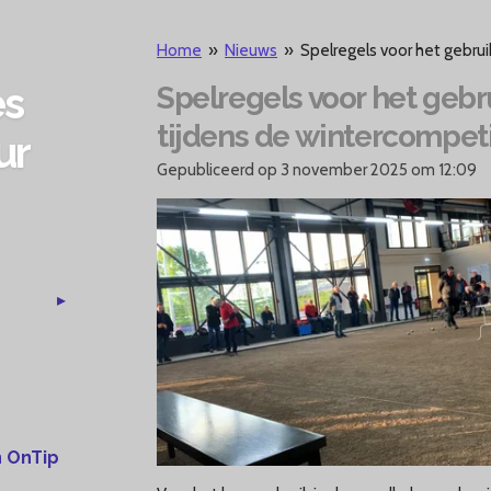
Home
»
Nieuws
»
Spelregels voor het gebru
es
Spelregels voor het gebr
tijdens de wintercompeti
ur
Gepubliceerd op 3 november 2025 om 12:09
 OnTip