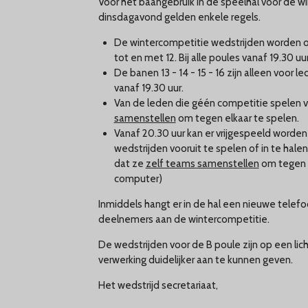
Voor het baangebruik in de speelhal voor de w
dinsdagavond gelden enkele regels.
De wintercompetitie wedstrijden worden 
tot en met 12. Bij alle poules vanaf 19.30 uur
De banen 13 - 14 - 15 - 16 zijn alleen voor 
vanaf 19.30 uur.
Van de leden die géén competitie spelen
samenstellen
om tegen elkaar te spelen.
Vanaf 20.30 uur kan er vrijgespeeld worden
wedstrijden vooruit te spelen of in te hale
dat ze
zelf teams samenstellen
om tegen e
computer)
Inmiddels hangt er in de hal een nieuwe tele
deelnemers aan de wintercompetitie.
De wedstrijden voor de B poule zijn op een lic
verwerking duidelijker aan te kunnen geven.
Het wedstrijd secretariaat,