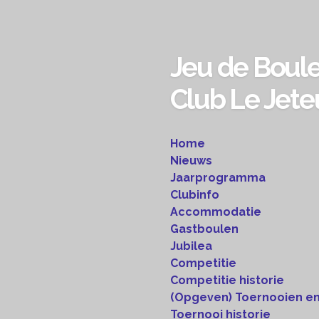
Ga
direct
naar
Jeu de Boul
de
hoofdinhoud
Club Le Jete
Home
Nieuws
Jaarprogramma
Clubinfo
Accommodatie
Gastboulen
Jubilea
Competitie
Competitie historie
(Opgeven) Toernooien en
Toernooi historie