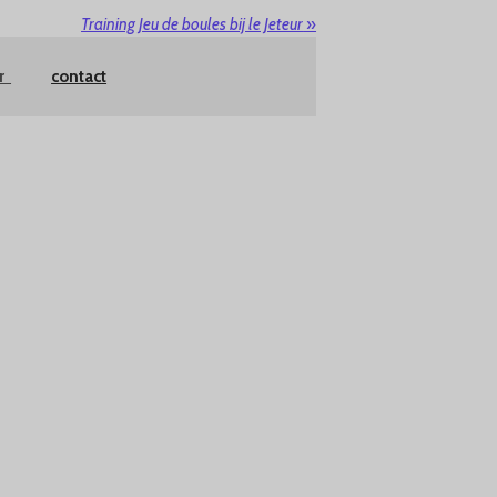
Training Jeu de boules bij le Jeteur
»
er
contact