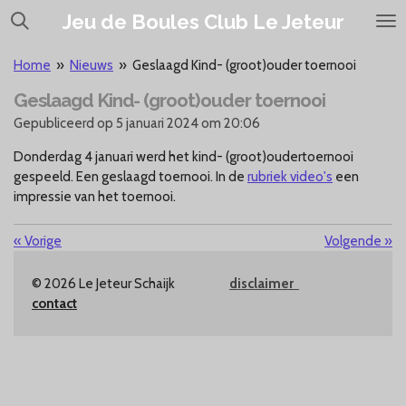
Ga
Jeu de Boules Club Le Jeteur
direct
naar
Home
»
Nieuws
»
Geslaagd Kind- (groot)ouder toernooi
de
Geslaagd Kind- (groot)ouder toernooi
hoofdinhoud
Gepubliceerd op 5 januari 2024 om 20:06
Donderdag 4 januari werd het kind- (groot)oudertoernooi
gespeeld. Een geslaagd toernooi. In de
rubriek video's
een
impressie van het toernooi.
«
Vorige
Volgende
»
© 2026 Le Jeteur Schaijk
disclaimer
contact