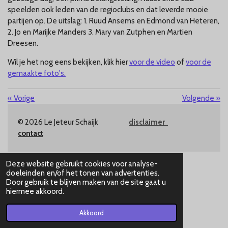
speelden ook leden van de regioclubs en dat leverde mooie
partijen op. De uitslag: 1. Ruud Ansems en Edmond van Heteren,
2. Jo en Marijke Manders 3. Mary van Zutphen en Martien
Dreesen.
Wil je het nog eens bekijken, klik hier
voor de video
of
voor de
gemaakte foto's.
«
Vorige
Volgende
»
© 2026 Le Jeteur Schaijk
disclaimer
contact
Deze website gebruikt cookies voor analyse-
doeleinden en/of het tonen van advertenties.
Door gebruik te blijven maken van de site gaat u
hiermee akkoord.
Akkoord