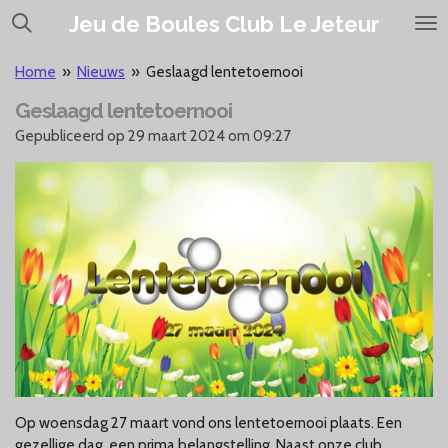
Ga
Jeu de Boules Club Le Jeteur
direct
naar
Home
»
Nieuws
»
Geslaagd lentetoernooi
de
Geslaagd lentetoernooi
hoofdinhoud
Gepubliceerd op 29 maart 2024 om 09:27
Op woensdag 27 maart vond ons lentetoernooi plaats. Een
gezellige dag, een prima belangstelling. Naast onze club