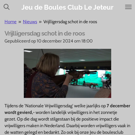
Ga
Jeu de Boules Club Le Jeteur
direct
naar
Home
»
Nieuws
»
Vrijlligersdag schot in de roos
de
Vrijlligersdag schot in de roos
hoofdinhoud
Gepubliceerd op 10 december 2024 om 18:00
Tijdens de 'Nationale Vrijwilligersdag' welke jaarlijks op
7 december
wordt gevierd,
- worden landelijk vrijwilligers in het zonnetje
gezet. Op die dag wordt stilgestaan bij de positieve impact die
vrijwilligers maken in Nederland. Daarbij worden vrijwilligers vaak in
de watten gelegd en bedankt. Zo ook bij onze Jeu de boulesclub