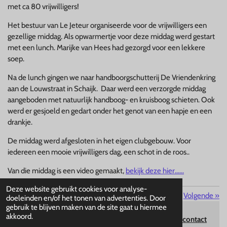
met ca 80 vrijwilligers!
Het bestuur van Le Jeteur organiseerde voor de vrijwilligers een
gezellige middag. Als opwarmertje voor deze middag werd gestart
met een lunch. Marijke van Hees had gezorgd voor een lekkere
soep.
Na de lunch gingen we naar handboorgschutterij De Vriendenkring
aan de Louwstraat in Schaijk. Daar werd een verzorgde middag
aangeboden met natuurlijk handboog- en kruisboog schieten. Ook
werd er gesjoeld en gedart onder het genot van een hapje en een
drankje.
De middag werd afgesloten in het eigen clubgebouw. Voor
iedereen een mooie vrijwilligers dag, een schot in de roos..
Van die middag is een video gemaakt,
bekijk deze hier......
Deze website gebruikt cookies voor analyse-
«
Vorige
Volgende
»
doeleinden en/of het tonen van advertenties. Door
gebruik te blijven maken van de site gaat u hiermee
akkoord.
© 2026 Le Jeteur Schaijk
disclaimer
contact